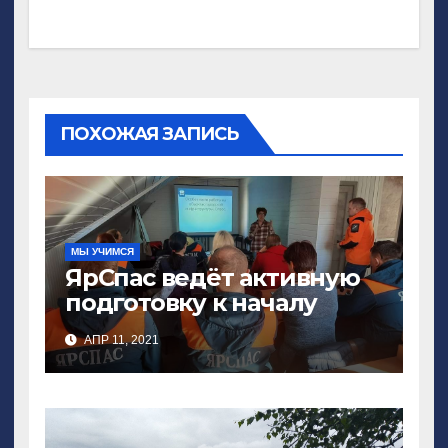
ПОХОЖАЯ ЗАПИСЬ
МЫ УЧИМСЯ
ЯрСпас ведёт активную
подготовку к началу
поискового сезона
АПР 11, 2021