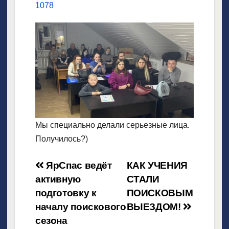
1078
Мы специально делали серьезные лица.
Получилось?)
Навигация
ЯрСпас ведёт
КАК УЧЕНИЯ
активную
СТАЛИ
по
подготовку к
ПОИСКОВЫМ
записям
началу поискового
ВЫЕЗДОМ!
сезона